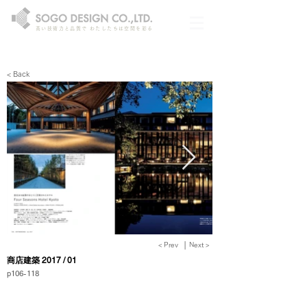
高い技術力と品質で わたしたちは空間を彩る
< Back
|
< Prev
Next >
商店建築 2017 / 01
p106-118