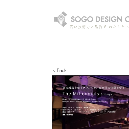
高い技術力と品質で わたした
< Back