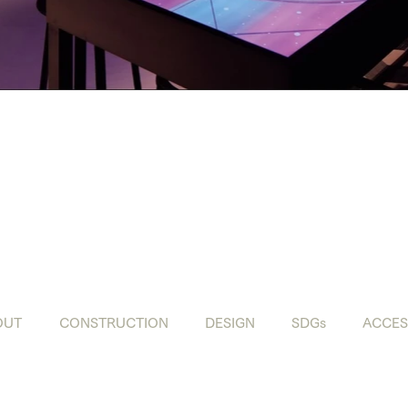
OUT
CONSTRUCTION
DESIGN
SDGs
ACCES