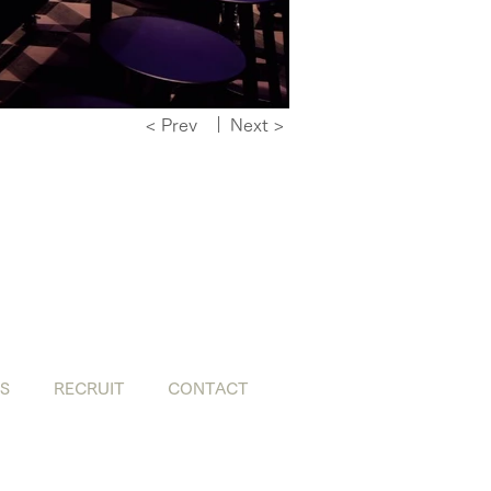
|
< Prev
Next >
S
RECRUIT
CONTACT