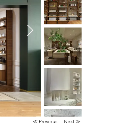
≪ Previous
Next ≫